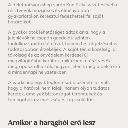
A délutáni workshop során Kun Szilvi vezetésével a
résztvevők mozgásos és élményalapú
gyakorlatokon keresztül fedezhették fel saját
határaikat.
A gyakorlatok lehetőséget adtak arra, hogy a
jelenlévők ne csupán gondolati szinten
foglalkozzanak a témával, hanem testük jelzéseit is
tudatosabban érzékeljék. A saját tér, a közelség, a
távolság és az önvédelem kérdései új
megvilágításba kerültek, miközben a résztvevők
megtapasztalhatták, hogyan jelenik meg a belső erő
a mindennapi helyzetekben.
A workshop egyik legfontosabb üzenete az volt,
hogy a határok nem falak, hanem olyan tudatos
keretek, amelyek biztonságot teremtenek és
támogatják az egészséges kapcsolódást.
Amikor a haragból erő lesz