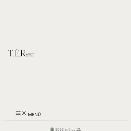
Main
Skip
Menu
to
content
MENÜ
2026. május 12.