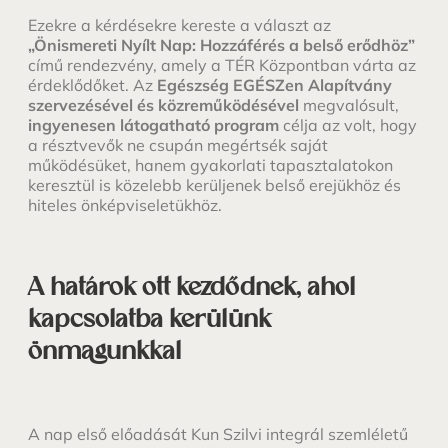
Ezekre a kérdésekre kereste a választ az
„Önismereti Nyílt Nap: Hozzáférés a belső erődhöz”
című rendezvény, amely a TÉR Központban várta az
érdeklődőket. Az
Egészség EGÉSZen Alapítvány
szervezésével és közreműködésével
megvalósult,
ingyenesen látogatható program
célja az volt, hogy
a résztvevők ne csupán megértsék saját
működésüket, hanem gyakorlati tapasztalatokon
keresztül is közelebb kerüljenek belső erejükhöz és
hiteles önképviseletükhöz.
A határok ott kezdődnek, ahol
kapcsolatba kerülünk
önmagunkkal
A nap első előadását Kun Szilvi integrál szemléletű