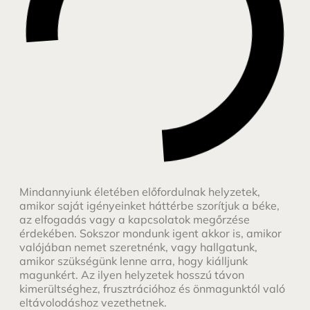
Mindannyiunk életében előfordulnak helyzetek,
amikor saját igényeinket háttérbe szorítjuk a béke,
az elfogadás vagy a kapcsolatok megőrzése
érdekében. Sokszor mondunk igent akkor is, amikor
valójában nemet szeretnénk, vagy hallgatunk,
amikor szükségünk lenne arra, hogy kiálljunk
magunkért. Az ilyen helyzetek hosszú távon
kimerültséghez, frusztrációhoz és önmagunktól való
eltávolodáshoz vezethetnek.