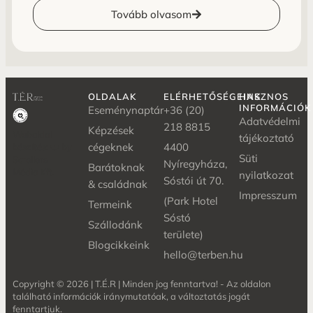
Tovább olvasom
OLDALAK
ELÉRHETŐSÉGEINK
HASZNOS
INFORMÁCIÓK
Eseménynaptár
+36 (20)
Adatvédelmi
218 8815
Képzések
Weboldal
tájékoztató
cégeknek
4400
készítés: ❤️ by
Süti
Scrollers
Nyíregyháza,
Barátoknak
Média Kft.
nyilatkozat
Sóstói út 70.
& családnak
Impresszum
(Park Hotel
Termeink
Sóstó
Szállodánk
területe)
Blogcikkeink
hello@terben.hu
Copyright © 2026 | T.É.R | Minden jog fenntartva! - Az oldalon
található információk iránymutatóak, a változtatás jogát
fenntartjuk.