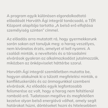
A program egyik különösen elgondolkodtató
előadását Horváth Ági integrál tanácsadó, a TÉR
Központ alapítója tartotta „A belső erő elfojtása
személyiség szinten” címmel.
Az előadás arra mutatott rá, hogy gyermekkorunk
során sokan azt tanuljuk meg: a harag veszélyes,
nem kívánatos érzés, amelyet el kell nyomni. A
családi minták, a neveltetés és a társadalmi
elvárások gyakran az alkalmazkodást jutalmazzák,
miközben az önképviselet háttérbe szorul.
Horváth Ági integrál szemléletben mutatta be,
hogyan alakulnak ki a túlzott megfelelési minták, a
konfliktuskerülés és az önmagunkkal szembeni
elvárások. Az előadás egyik legfontosabb
felismerése az volt, hogy a harag nem feltétlenül
romboló erő. Tudatosan megélve és megfelelően
kezelve olyan belső energiává válhat, amely segít
határokat húzni, döntéseket hozni és hitelesebben