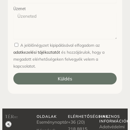
Üzenet
A jelölőnégyzet kipipálásával elfogadom az
adatkezelési tájékoztatót
és hozzájárulok, hogy a
megadott elérhetőségeken felvegyék velem a
kapcsolatot.
Küldés
OLDALAK
ELÉRHETŐSÉGEINK
HASZNOS
INFORMÁCIÓK
Eseménynaptár
+36 (20)
Adatvédelmi
218 8815