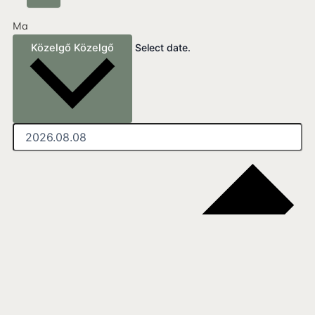
Ma
Közelgő
Közelgő
Select date.