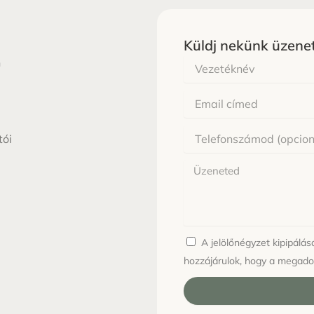
Küldj nekünk üzene
Vezetéknév
n
Email
tói
Üzenet
A jelölőnégyzet kipipálá
hozzájárulok, hogy a megado