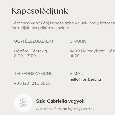
Kapcsolódjunk
Kérdésed van? Lépj kapcsolatba velünk, hogy közöse
formáljuk meg elképzeléseidet
ÜGYFÉLSZOLGÁLAT
CÍMÜNK
Hétfőtől Péntekig
4400 Nyíregyháza, Sós
8:00-17:00
út 70.
TELEFONSZÁMUNK
E-MAIL
hello@terben.hu
+36 (20) 218 8815
Szia Gabriella vagyok!
A részletekről velem fogsz egyeztetni.