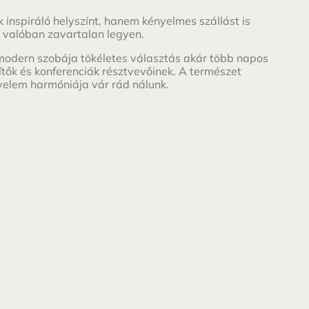
nspiráló helyszínt, hanem kényelmes szállást is
y valóban zavartalan legyen.
modern szobája tökéletes választás akár több napos
tők és konferenciák résztvevőinek. A természet
elem harmóniája vár rád nálunk.