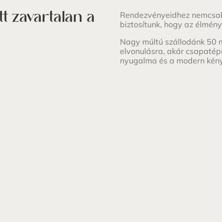
 zavartalan a
Rendezvényeidhez nemcsak i
biztosítunk, hogy az élmén
Nagy múltú szállodánk 50 
elvonulásra, akár csapatépí
nyugalma és a modern kény