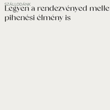
SZÁLLODÁNK
Legyen a rendezvényed mellett
pihenési élmény is