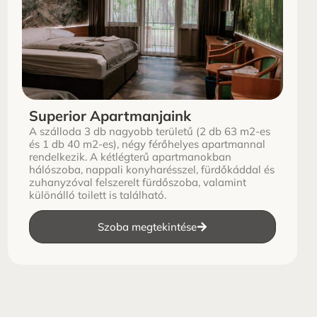
Superior Apartmanjaink
A szálloda 3 db nagyobb területű (2 db 63 m2-es
és 1 db 40 m2-es), négy férőhelyes apartmannal
rendelkezik. A kétlégterű apartmanokban
hálószoba, nappali konyharésszel, fürdőkáddal és
zuhanyzóval felszerelt fürdőszoba, valamint
különálló toilett is található.
Szoba megtekintése