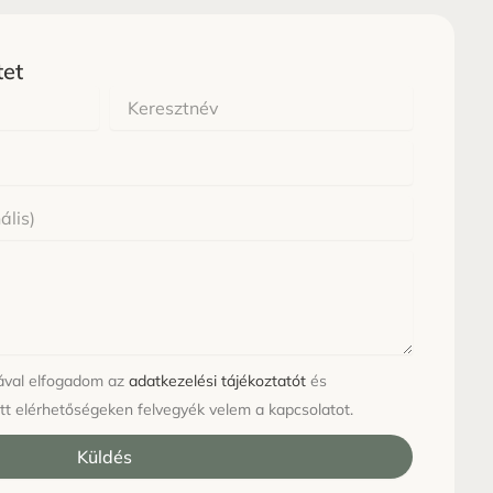
tet
Keresztnév
sával elfogadom az
adatkezelési tájékoztatót
és
tt elérhetőségeken felvegyék velem a kapcsolatot.
Küldés