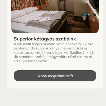
Superior kétágyas szobáink
A letisztult mégis modern vonalat követő, 17 m2
es standard szobáink kényelmes és praktikus
kialakítással várják vendégeinket. Szállodánk 25
db standard szobája tölgyerdőre néző terasszal,
erkéllyel rendelkezik.
Szoba megtekintése