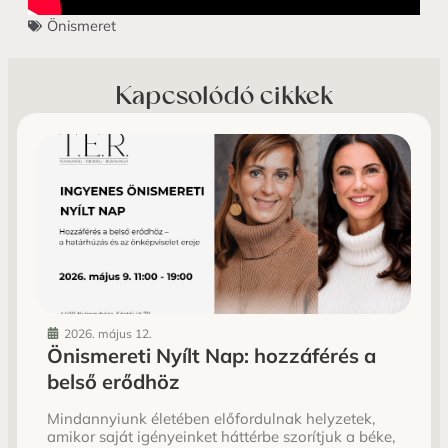
Önismeret
Kapcsolódó cikkek
2026. május 12.
Önismereti Nyílt Nap: hozzáférés a
belső erődhöz
Mindannyiunk életében előfordulnak helyzetek,
amikor saját igényeinket háttérbe szorítjuk a béke,