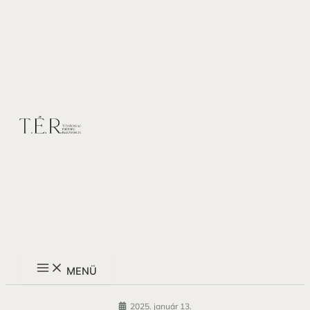
Main
Skip
Menu
to
content
MENÜ
2025. január 13.