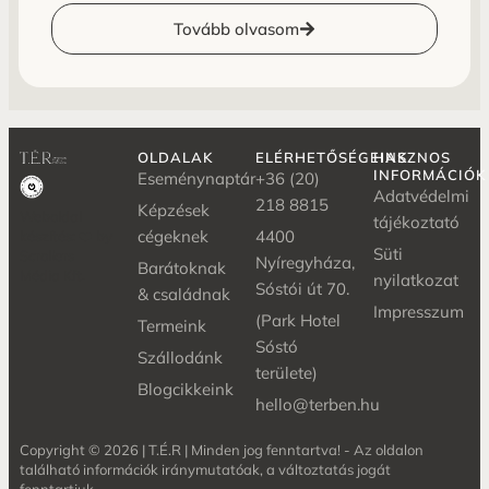
Tovább olvasom
OLDALAK
ELÉRHETŐSÉGEINK
HASZNOS
INFORMÁCIÓK
Eseménynaptár
+36 (20)
Adatvédelmi
218 8815
Képzések
Weboldal
tájékoztató
cégeknek
4400
készítés: ❤️ by
Süti
Scrollers
Nyíregyháza,
Barátoknak
Média Kft.
nyilatkozat
Sóstói út 70.
& családnak
Impresszum
(Park Hotel
Termeink
Sóstó
Szállodánk
területe)
Blogcikkeink
hello@terben.hu
Copyright © 2026 | T.É.R | Minden jog fenntartva! - Az oldalon
található információk iránymutatóak, a változtatás jogát
fenntartjuk.