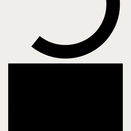
Az önszabályozás és az önkontroll
közötti különbség
Sok embernek téma, hogy mit kezdjenek az
indulataikkal. Felnőttként is néha indulatba tudunk
jönni; és a gyerekeknek is meg kell tanulniuk az
indulatukat kontrollálni vagy szabályozni.
A magyarban ez a két szó egész más érzetet kelt.