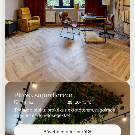
Piros csoportterem
44 m2
20-40 fő
Téglalap alakú, praktikus oktatóterem, rugalmas
elrendezési lehetőségekkel
Bővebben a teremről