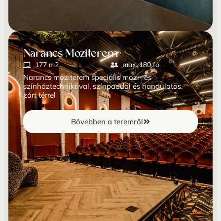
Narancs Moziterem
177 m2
max. 180 fő
Narancs moziterem speciális mozi- és
színháztechnikával, színpaddal és hangulatos,
zárt térrel
Bővebben a teremről