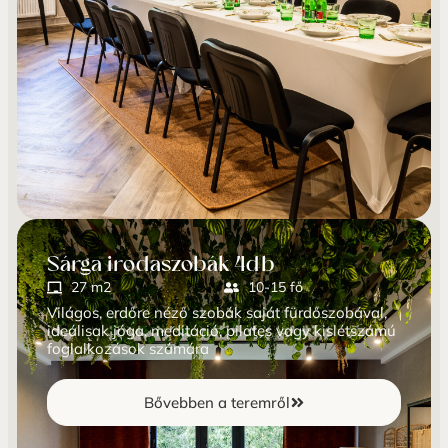
Sárga irodaszobák 4db
27 m2
10-15 fő
Világos, erdőre néző szobák saját fürdőszobával,
ideálisak jóga, meditáció, pilates vagy kislétszámú
foglalkozások számára
Bővebben a teremről