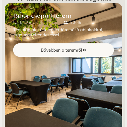
Bíbor csoport terem
54,7 m2
30-45
Téglalap alakú terem erdőre néző ablakokkal,
rugalmas elrendezéssel
Bővebben a teremről