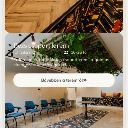
Bézs csoport terem
38,5 m2
16-35 fő
Erdőre néző, hangulatos csoportterem, rugalmas
elrendezési lehetőségekkel
Bővebben a teremről