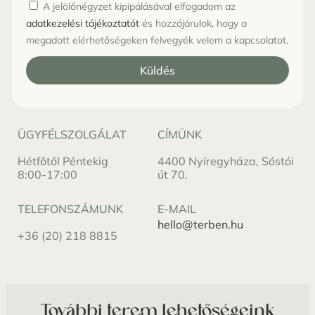
A jelölőnégyzet kipipálásával elfogadom az
adatkezelési tájékoztatót
és hozzájárulok, hogy a
megadott elérhetőségeken felvegyék velem a kapcsolatot.
Küldés
ÜGYFÉLSZOLGÁLAT
CÍMÜNK
Hétfőtől Péntekig
4400 Nyíregyháza, Sóstói
8:00-17:00
út 70.
TELEFONSZÁMUNK
E-MAIL
hello@terben.hu
+36 (20) 218 8815
További terem lehetőségeink