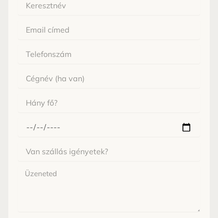
Keresztnév
Email
Cégnév
Hány
fő
érkezne?
Mikor
érkeznél
Van
szállás
igényetek?
Üzenet