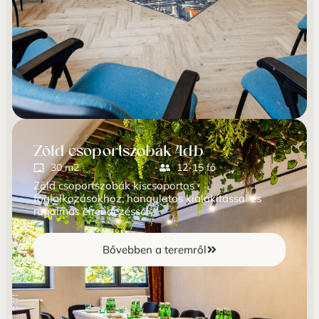
Zöld csoportszobák 4db
30 m2
12-15 fő
Zöld csoportszobák kiscsoportos
foglalkozásokhoz, hangulatos kialakítással és
rugalmas elrendezéssel
Bővebben a teremről