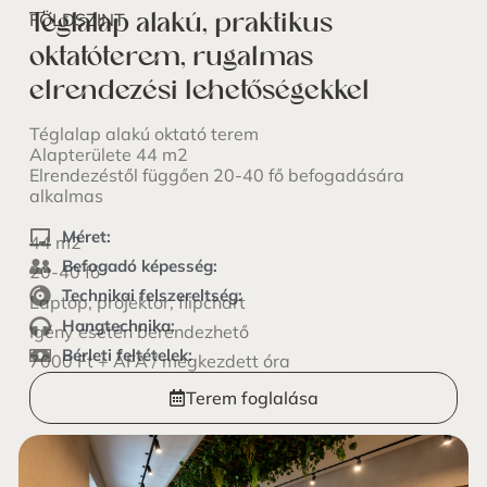
Téglalap alakú, praktikus
FÖLDSZINT
oktatóterem, rugalmas
elrendezési lehetőségekkel
Téglalap alakú oktató terem
Alapterülete 44 m2
Elrendezéstől függően 20-40 fő befogadására
alkalmas
Méret:
44 m2
Befogadó képesség:
20-40 fő
Technikai felszereltség:
Laptop, projektor, flipchart
Hangtechnika:
Igény esetén berendezhető
Bérleti feltételek:
7000 Ft + ÁFA / megkezdett óra
Terem foglalása