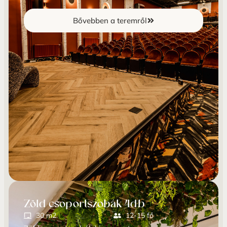
Bővebben a teremről
Zöld csoportszobák 4db
30 m2
12-15 fő