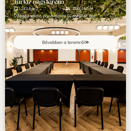
Türkiz nagyterem
243,6 m2
100-160 fő
Világos terem panorámás üvegfallal, fás
zöldterületre néző kilátással, rugalmas elrendezési
lehetőségekkel
Bővebben a teremről