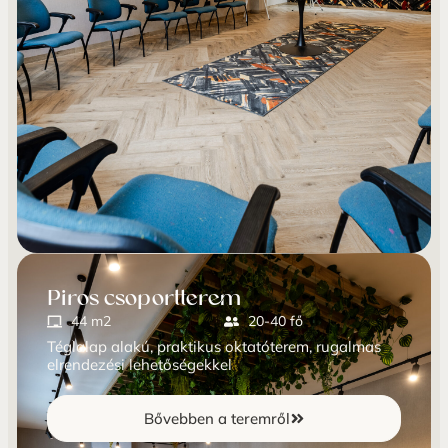
Piros csoportterem
44 m2
20-40 fő
Téglalap alakú, praktikus oktatóterem, rugalmas
elrendezési lehetőségekkel
Bővebben a teremről