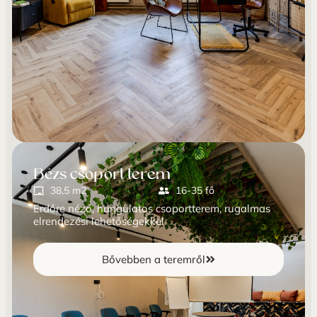
Bézs csoport terem
38,5 m2
16-35 fő
Erdőre néző, hangulatos csoportterem, rugalmas
elrendezési lehetőségekkel
Bővebben a teremről