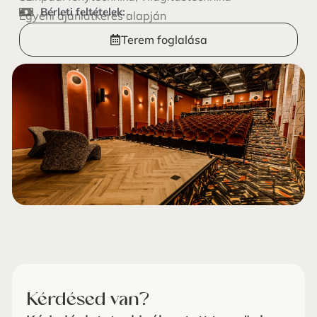
Bérleti feltételek:
Egyéni ajánlatkérés alapján
Terem foglalása
Kérdésed van?