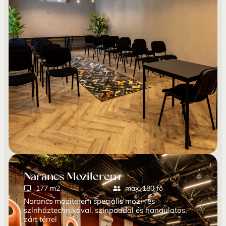
Narancs Moziterem
177 m2
max. 180 fő
Narancs moziterem speciális mozi- és
színháztechnikával, színpaddal és hangulatos,
zárt térrel