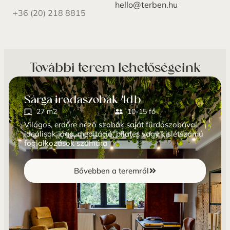
hello@terben.hu
+36 (20) 218 8815
További terem lehetőségeink
Sárga irodaszobák 4db
27 m2
10-15 fő
Világos, erdőre néző szobák saját fürdőszobával,
ideálisak jóga, meditáció, pilates vagy kislétszámú
foglalkozások számára
Bővebben a teremről