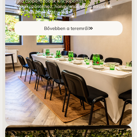
Zöld csoportszobák kiscsoportos
foglalkozásokhoz, hangulatos kialakítással és
rugalmas elrendezéssel
Bővebben a teremről