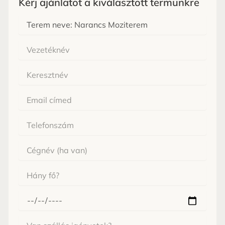
Kérj ajánlatot a kiválasztott termünkre
Melyik
terem
Vezetéknév
Keresztnév
Email
Cégnév
Hány
fő
érkezne?
Mikor
érkeznél
Van