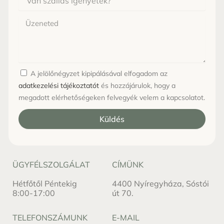
szállás
igényetek?
Üzenet
A jelölőnégyzet kipipálásával elfogadom az
adatkezelési tájékoztatót
és hozzájárulok, hogy a
megadott elérhetőségeken felvegyék velem a kapcsolatot.
Küldés
ÜGYFÉLSZOLGÁLAT
CÍMÜNK
Hétfőtől Péntekig
4400 Nyíregyháza, Sóstói
8:00-17:00
út 70.
TELEFONSZÁMUNK
E-MAIL