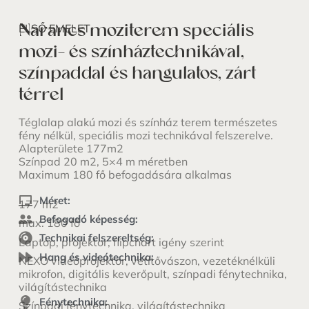
Narancs moziterem speciális
ELSŐ EMELET
mozi- és színháztechnikával,
színpaddal és hangulatos, zárt
térrel
Téglalap alakú mozi és színház terem természetes
fény nélkül, speciális mozi technikával felszerelve.
Alapterülete 177m2
Színpad 20 m2, 5×4 m méretben
Maximum 180 fő befogadására alkalmas
Méret:
177 m2
Befogadó képesség:
max. 180 fő
Technikai felszereltség:
Laptop, projektor, flipchart igény szerint
Hang és videótechnika:
NEXO videóprojektor, vetítővászon, vezetéknélküli
mikrofon, digitális keverőpult, színpadi fénytechnika,
világítástechnika
Fénytechnika:
Színpadi fénytechnika, világítástechnika