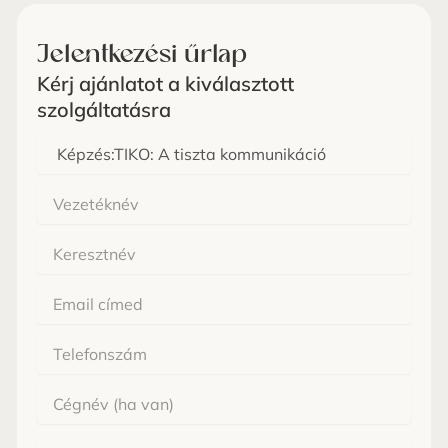
Jelentkezési űrlap
Kérj ajánlatot a kiválasztott
szolgáltatásra
Melyik
képzes
Vezetéknév
Keresztnév
Email
Cégnév
Hány