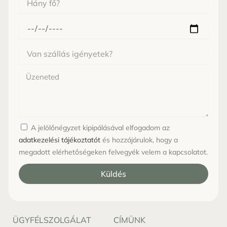
fő
érkezne?
Mikor
érkeznél
Van
szállás
igényetek?
Üzenet
A jelölőnégyzet kipipálásával elfogadom az
adatkezelési tájékoztatót
és hozzájárulok, hogy a
megadott elérhetőségeken felvegyék velem a kapcsolatot.
Küldés
ÜGYFÉLSZOLGÁLAT
CÍMÜNK