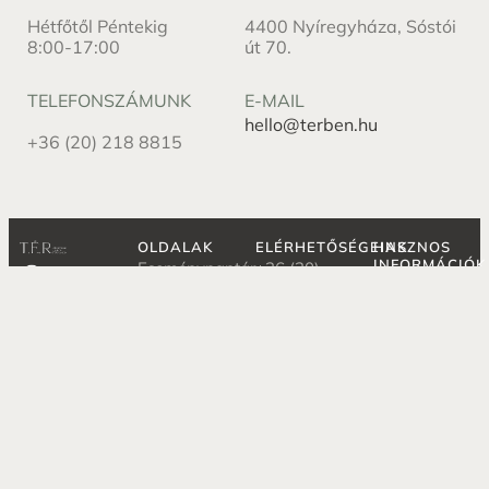
Hétfőtől Péntekig
4400 Nyíregyháza, Sóstói
8:00-17:00
út 70.
TELEFONSZÁMUNK
E-MAIL
hello@terben.hu
+36 (20) 218 8815
OLDALAK
ELÉRHETŐSÉGEINK
HASZNOS
INFORMÁCIÓK
Eseménynaptár
+36 (20)
Adatvédelmi
218 8815
Képzések
Weboldal
tájékoztató
cégeknek
4400
készítés: ❤️ by
Süti
Scrollers
Nyíregyháza,
Barátoknak
Média Kft.
nyilatkozat
Sóstói út 70.
& családnak
Impresszum
(Park Hotel
Termeink
Sóstó
Szállodánk
területe)
Blogcikkeink