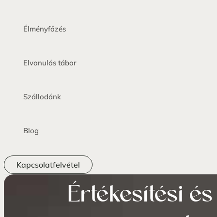
Élményfőzés
Elvonulás tábor
Szállodánk
Blog
Kapcsolatfelvétel
Értékesítési é