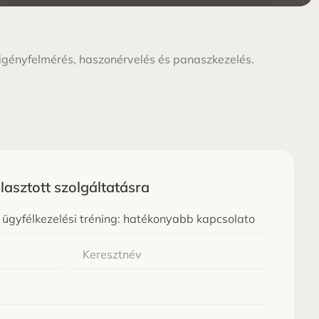
z igényfelmérés, haszonérvelés és panaszkezelés.
álasztott szolgáltatásra
Keresztnév