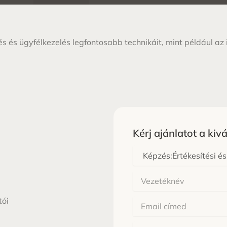
tés és ügyfélkezelés legfontosabb technikáit, mint például a
Kérj ajánlatot a kiv
Melyik
képzes
Vezetéknév
tói
Email