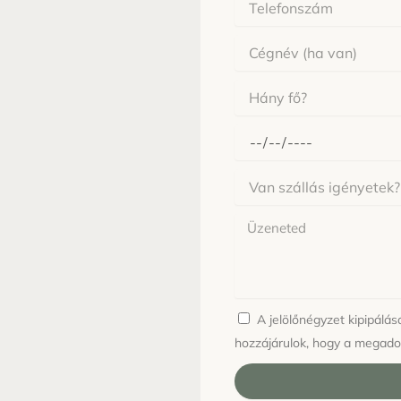
Cégnév
Hány
fő
érkezne?
Mikor
érkeznél
Van
szállás
igényetek?
Üzenet
A jelölőnégyzet kipipálá
hozzájárulok, hogy a megado