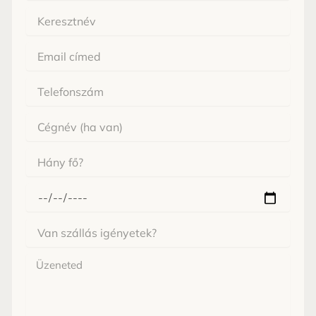
Keresztnév
Email
Cégnév
Hány
fő
érkezne?
Mikor
érkeznél
Van
szállás
igényetek?
Üzenet