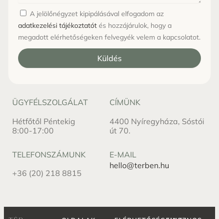
A jelölőnégyzet kipipálásával elfogadom az
adatkezelési tájékoztatót
és hozzájárulok, hogy a
megadott elérhetőségeken felvegyék velem a kapcsolatot.
Küldés
ÜGYFÉLSZOLGÁLAT
CÍMÜNK
Hétfőtől Péntekig
4400 Nyíregyháza, Sóstói
8:00-17:00
út 70.
TELEFONSZÁMUNK
E-MAIL
hello@terben.hu
+36 (20) 218 8815